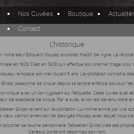
Nos Cuvées
Boutique
Actualité
Contact
L'historique
r, notre aïeul Edouard Moussy exploitait 1Ha30 de vigne. La récolte é
iliale en 1928 C'est en 1929 qu'il effectue son premier tirage pour 
ussy remplace son mari durant 5 ans. L'exploitation connaîtra des
Girost, passionné de cirque depuis sa tendre enfance poursuit l'
ion cirque avec un lion rugissant sur l'étiquette. Cette cuvée avait 
eur de spectacle de cirque. Par la suite, le lion est devenu notre 
ébastien Girost revient sur l'exploitation. Lui-même animé par une au
e vieux camion américain de Georges Moussy avec lequel nous trava
et apporter sa touche personnelle, Sébastien Girost créé ses propr
Celles-ci porteront désormais son nom.